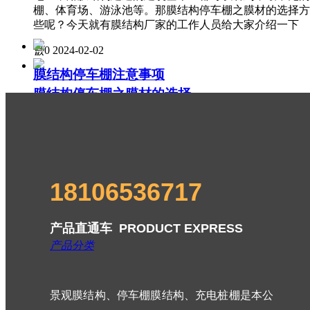
棚、体育场、游泳池等。那膜结构停车棚之膜材的选择方
些呢？今天就有膜结构厂家的工作人员给大家介绍一下
넶
0
2024-02-02
膜结构停车棚注意事项
膜结构停车棚之膜材的选择
넶
18
2024-04-22
随着社会的发展，越来越多的建筑和景观采用膜结构。无
地区，用膜结构建造的建筑基本上都可以看到，最常见的
做膜结构车棚需要注意哪几个要点？
棚、体育场、游泳池等。那膜结构停车棚之膜材的选择方
些呢？今天就有膜结构厂家的工作人员给大家介绍一下
넶
15
2024-04-22
18106536717
넶
0
2024-02-02
膜结构车棚加固方法
产品直通车 PRODUCT EXPRESS
产品分类
넶
10
2024-04-22
景观膜结构、停车棚膜结构、充电桩棚是本公