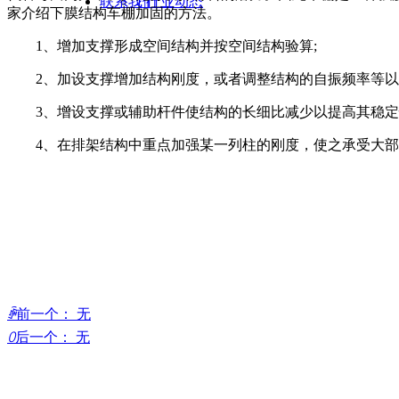
联系我们
ꄷ
行业动态
家介绍下膜结构车棚加固的方法。
1、增加支撑形成空间结构并按空间结构验算;
2、加设支撑增加结构刚度，或者调整结构的自振频率等以
3、增设支撑或辅助杆件使结构的长细比减少以提高其稳定
4、在排架结构中重点加强某一列柱的刚度，使之承受大部分
ꄴ
前一个：
无
ꄲ
后一个：
无