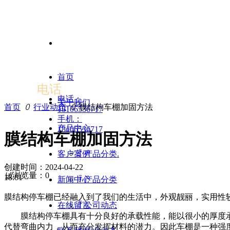
公司产品：充电桩棚、停车棚膜结构、景观膜结构，价格实惠
首页
电话
电话：
关于我们
首页
ꄲ
行业动态
ꄲ
膜结构车棚加固方法
18106536717
手机：
产品中心
18106536717
膜结构车棚加固方法
客户案例
ꄷ
产品分类.
创建时间：
2024-04-22
넶
浏览量：
0
18:01
新闻中心
ꄷ
产品分类
膜结构停车棚已经融入到了我们的生活中，外观靓丽，实用性
在线留言
ꄷ
公司动态
膜结构停车棚具有十分良好的承载性能，能以很小的厚度承
代替弯曲内力，从而充分发挥材料的潜力。因此车棚是一种强