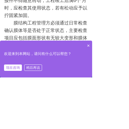
接件不得随意转动，工程竣工后满6个 月
时，应检查其使用状态，若有松动应予以
拧固紧加固。
膜结构工程管理方必须通过日常检查
确认膜体等是否处于正常状态，主要检查
项目应包括膜面形状有无较大变形和膜体
是否破裂、膜材涂层是否剥落，工程管理
×
方应在强风、降雨等恶劣天气过后，检查
欢迎来到本网站，请问有什么可以帮您？
膜结构建筑物有无异常，及时咨询和通知
낀
끅
낓
安装单位（膜结构公司）。
现在咨询
稍后再说
返回首页
一键拨号
返回顶部
前一个：
无
ꄴ
后一个：
无
ꄲ