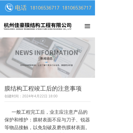
首页
电话
18106536717
18106536717
关于我们
끀
产品中心
客户案例
新闻中心
在线留言
联系我们
膜结构工程竣工后的注意事项
创建时间：
2024年4月22日
18:00
一般工程完工后，业主应注意产品的
保护和维护：膜材表面不应与刀子、锐器
等物品接触，以免划破及磨伤膜材表面。